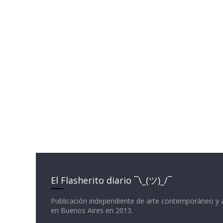
El Flasherito diario ¯\_(ツ)_/¯
Publicación independiente de arte contemporáneo y 
en Buenos Aires en 2013.