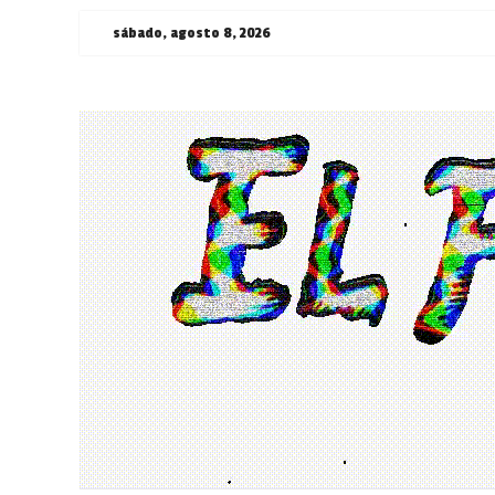
Saltar
sábado, agosto 8, 2026
al
contenido
¯\_(ツ)_/
¯