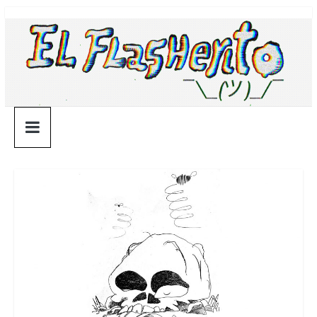
Saltar
¯\_(ツ)_/
al
contenido
¯