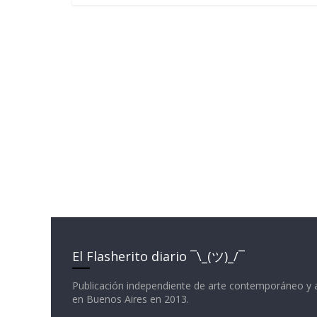
El Flasherito diario ¯\_(ツ)_/¯
Publicación independiente de arte contemporáneo y 
en Buenos Aires en 2013.