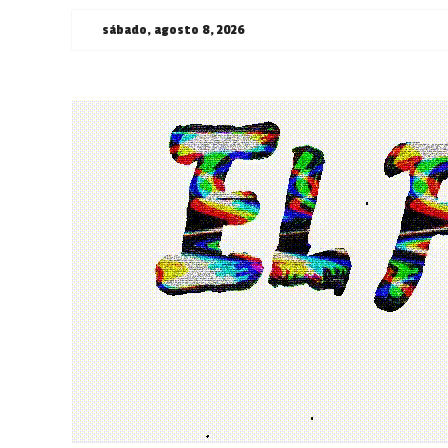
Saltar
sábado, agosto 8, 2026
al
contenido
¯\_(ツ)_/
¯