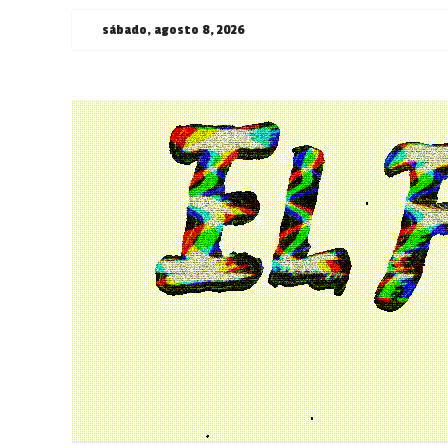
Saltar
sábado, agosto 8, 2026
al
contenido
¯\_(ツ)_/
¯