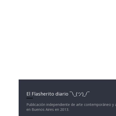
El Flasherito diario ¯\_(ツ)_/¯
Publicación independiente de arte contemporáneo y 
en Buenos Aires en 2013.