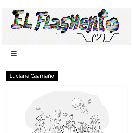
Saltar
¯\_(ツ)_/
al
contenido
¯
Luciana Caamaño