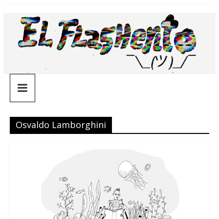
Saltar
¯\_(ツ)_/
al
contenido
¯
Osvaldo Lamborghini