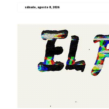
Saltar
sábado, agosto 8, 2026
al
contenido
¯\_(ツ)_/
¯