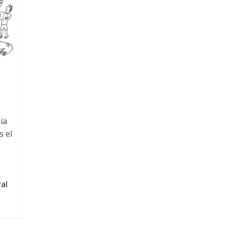
ía
s el
al