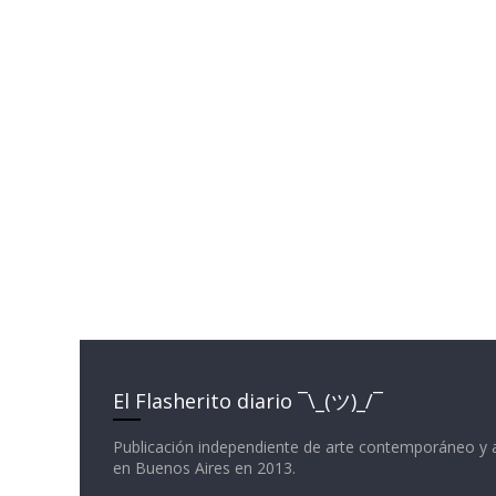
El Flasherito diario ¯\_(ツ)_/¯
Publicación independiente de arte contemporáneo y 
en Buenos Aires en 2013.