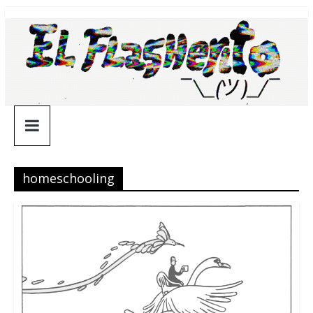
Saltar
¯\_(ツ)_/
al
contenido
¯
homeschooling