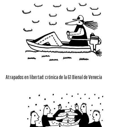
Atrapados en libertad: crónica de la 61 Bienal de Venecia