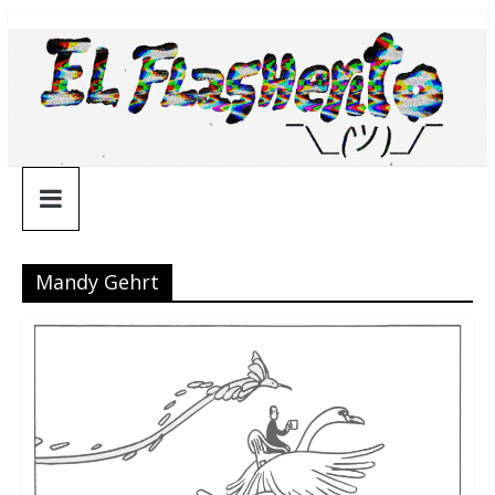
Saltar
¯\_(ツ)_/
al
contenido
¯
Mandy Gehrt