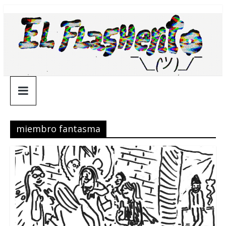
Saltar
¯\_(ツ)_/
al
contenido
¯
miembro fantasma