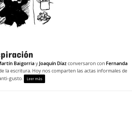
spiración
artín Baigorria
y
Joaquín Díaz
conversaron con
Fernanda
 de la escritura. Hoy nos comparten las actas informales de
anti-gusto.
Leer más