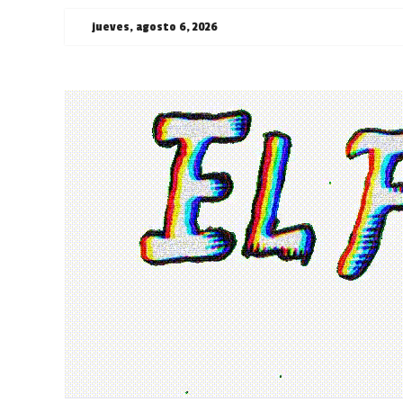
Saltar
jueves, agosto 6, 2026
al
contenido
¯\_(ツ)_/
¯