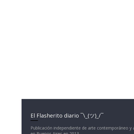
El Flasherito diario ¯\_(ツ)_/¯
Publicación independiente de arte contemporáneo y 
en Buenos Aires en 2013.