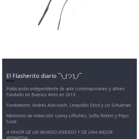
El Flasherito diario ¯\_(ツ)_/¯
Publicación independiente de arte contemporáneo y afines.
Fundado en Buenos Aires en 2013.
Fundadores: Andrés Aizicovich, Leopoldo Estol y Liv Schulman
Ministerio de redacción: Lenny Liffschitz, Sofía Reitter y Pepo
Scioli
A FAVOR DE UN MUNDO DIVERSO Y DE UNA MEJOR
REPARTIJA