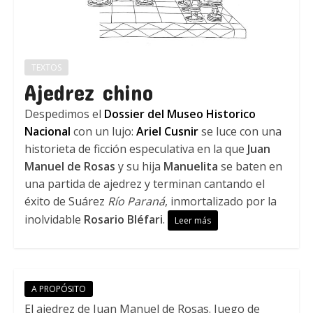
TEXTOS
Ajedrez chino
Despedimos el
Dossier del Museo Historico
Nacional
con un lujo:
Ariel Cusnir
se luce con una
historieta de ficción especulativa en la que
Juan
Manuel de Rosas
y su hija
Manuelita
se baten en
una partida de ajedrez y terminan cantando el
éxito de Suárez
Río Paraná
, inmortalizado por la
inolvidable
Rosario Bléfari
.
Leer más
A PROPÓSITO
El ajedrez de Juan Manuel de Rosas. Juego de