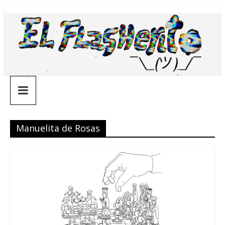
Saltar
¯\_(ツ)_/
al
contenido
¯
Manuelita de Rosas