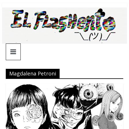
Saltar
¯\_(ツ)_/
al
contenido
¯
Magdalena Petroni