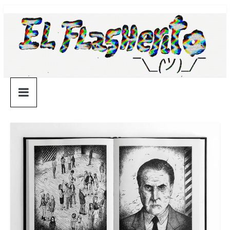
Saltar
¯\_(ツ)_/
al
contenido
¯