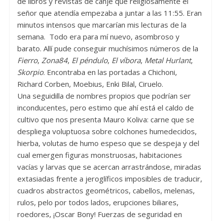
de libros y revistas de canje que religiosamente el
señor que atendía empezaba a juntar a las 11:55. Eran
minutos intensos que marcarían mis lecturas de la
semana. Todo era para mí nuevo, asombroso y
barato. Allí pude conseguir muchísimos números de la
Fierro
,
Zona84
,
El péndulo
,
El víbora
,
Metal Hurlant
,
Skorpio
. Encontraba en las portadas a Chichoni,
Richard Corben, Moebius, Enki Bilal, Ciruelo.
Una seguidilla de nombres propios que podrían ser
inconducentes, pero estimo que ahí está el caldo de
cultivo que nos presenta Mauro Koliva: carne que se
despliega voluptuosa sobre colchones humedecidos,
hierba, volutas de humo espeso que se despeja y del
cual emergen figuras monstruosas, habitaciones
vacías y larvas que se acercan arrastrándose, miradas
extasiadas frente a jeroglíficos imposibles de traducir,
cuadros abstractos geométricos, cabellos, melenas,
rulos, pelo por todos lados, erupciones biliares,
roedores, ¡Oscar Bony! Fuerzas de seguridad en