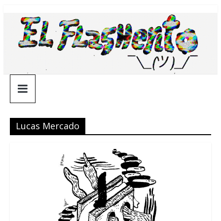
Saltar
¯\_(ツ)_/
al
contenido
¯
Lucas Mercado