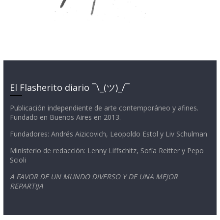
El Flasherito diario ¯\_(ツ)_/¯
Publicación independiente de arte contemporáneo y afines.
Fundado en Buenos Aires en 2013.
Fundadores: Andrés Aizicovich, Leopoldo Estol y Liv Schulman
Ministerio de redacción: Lenny Liffschitz, Sofía Reitter y Pepo
Scioli
A FAVOR DE UN MUNDO DIVERSO Y DE UNA MEJOR
REPARTIJA