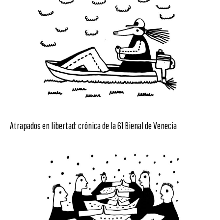
Atrapados en libertad: crónica de la 61 Bienal de Venecia