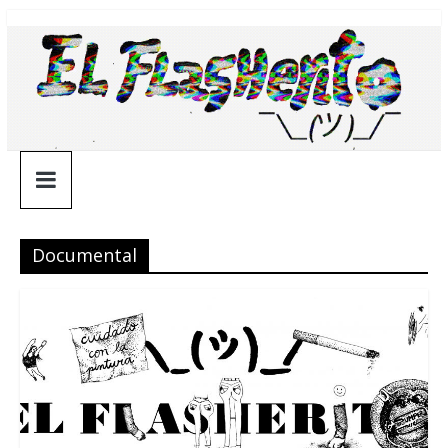
Saltar
¯\_(ツ)_/
al
contenido
¯
Documental