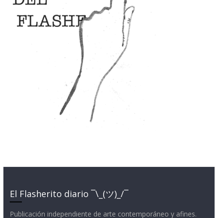
El Flasherito diario ¯\_(ツ)_/¯
Publicación independiente de arte contemporáneo y afines.