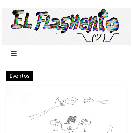
Saltar
¯\_(ツ)_/
al
contenido
¯
Eventos