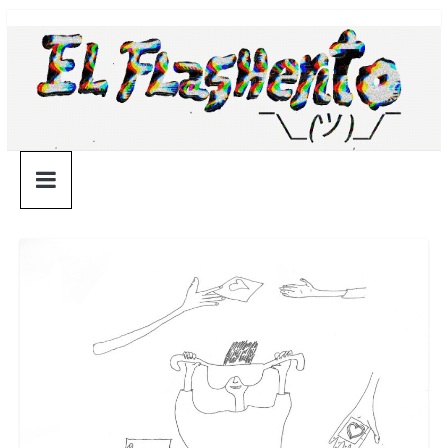
Saltar
¯\_(ツ)_/
al
contenido
¯