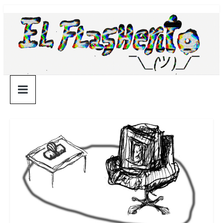
Saltar
¯\_(ツ)_/
al
contenido
¯