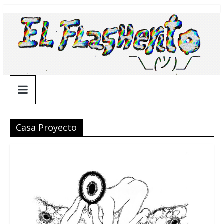
Saltar
¯\_(ツ)_/
al
contenido
¯
Casa Proyecto