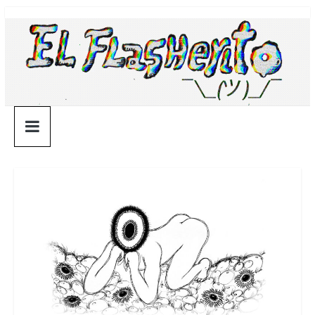
Saltar
¯\_(ツ)_/
al
contenido
¯