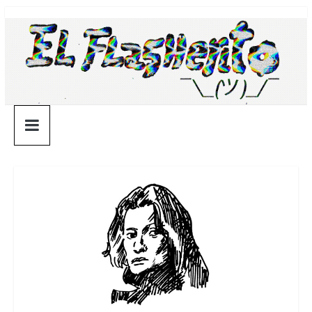
Saltar
¯\_(ツ)_/
al
contenido
¯