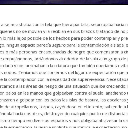
ra se arrastraba con la tela que fuera pantalla, se arrojaba hacia 
quienes no se movían y la recibían en sus brazos tratando de no p
lo más lejos posible de los hechos para poder contemplar y pre
go, ningún espacio parecía
seguro
para la contemplación aislada:
res o más personas encapuchadas de negro que comenzaron a cir
ue empujándonos, arriándonos alrededor de la sala a un grupo de
rdada y nos arrimaban a la criatura que también queríamos evitar
s nodos. Teníamos que corrernos del lugar de expectación que 
 de la contemplación con la necesidad de supervivencia. Necesit
rcarnos a las áreas de riesgo de una situación que iba creciendo
con palos en las manos que golpeaban contra el suelo, añadiendo 
nzaron a golpear con los palos las islas de basura, las escaleras 
 de atropellarnos, torpes, cayéndose en el intento, subiendo a l
ándola hacia nosotrxs, destruyendo cualquier punto de distancia
ismo tiempo en diversos espacios y nos obligaba atravesar la sal
e la expectación, la lejanía implícita que implica la expectación,