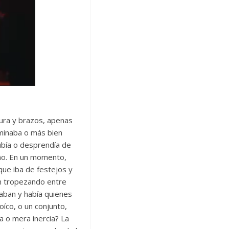
tura y brazos, apenas
aminaba o más bien
subía o desprendía de
eño. En un momento,
ue iba de festejos y
ón tropezando entre
vaban y había quienes
íco, o un conjunto,
a o mera inercia? La