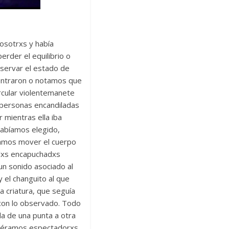
nosotrxs y había
erder el equilibrio o
servar el estado de
 entraron o notamos que
cular violentemanete
 personas encandiladas
 mientras ella iba
habíamos elegido,
ábamos mover el cuerpo
: lxs encapuchadxs
un sonido asociado al
y el changuito al que
a criatura, que seguía
 con lo observado. Todo
a de una punta a otra
 no éramos espectadorxs