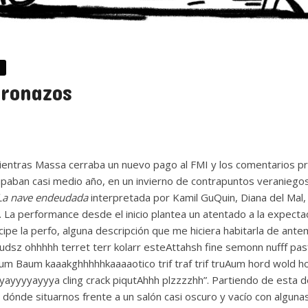
bronazos
ientras Massa cerraba un nuevo pago al FMI y los comentarios p
ipaban casi medio año, en un invierno de contrapuntos veraniegos
La nave endeudada
interpretada por Kamil GuQuin, Diana del Mal, M
. La performance desde el inicio plantea un atentado a la expectac
cipe la perfo, alguna descripción que me hiciera habitarla de an
uudsz ohhhhh terret terr kolarr esteAttahsh fine semonn nufff pasfi
m Baum kaaakghhhhhkaaaaotico trif traf trif truAum hord wold ho
ayyyyayyya cling crack piqutAhhh plzzzzhh”. Partiendo de esta de
dónde situarnos frente a un salón casi oscuro y vacío con alguna