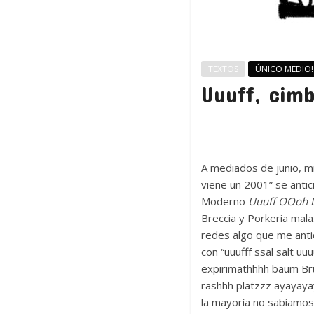
TEXTOS
ÚNICO MEDIO!
Uuuff, cim
A mediados de junio, m
viene un 2001” se antic
Moderno
Uuuff OOoh 
Breccia y Porkeria mala
redes algo que me anti
con “uuufff ssal salt uu
expirimathhhh baum Bru
rashhh platzzz ayayayay
la mayoría no sabíamos 