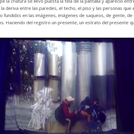
pe la criatura se llevó puesta la tela de la pantalla y apareció en
 la deriva entre las paredes, el techo, el piso y las personas qu
 fundidxs en las imágenes, imágenes de saqueos, de gente, de 
os. Haciendo del registro un presente, un estrato del presente 