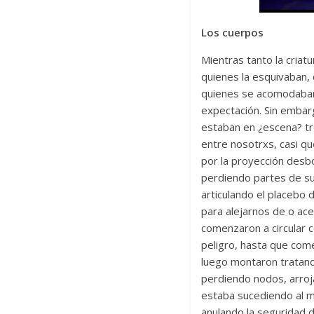
Los cuerpos
Mientras tanto la criatu
quienes la esquivaban, 
quienes se acomodaban 
expectación. Sin embar
estaban en ¿escena? t
entre nosotrxs, casi q
por la proyección desbo
perdiendo partes de su
articulando el placebo
para alejarnos de o ace
comenzaron a circular 
peligro, hasta que come
luego montaron tratando
perdiendo nodos, arroj
estaba sucediendo al m
anulando la seguridad d