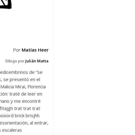
Por
Matías Heer
Dibujo por
Julián Matta
redicembrinos de “se
, se presentó en el
alicia Mirai, Florencia
ión: traté de leer en
temano y me encontré
tajgh trat trat trat
ooord brick brisjhh
sorientación, al entrar,
s escaleras