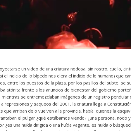
oyectarse un video de una criatura nodosa, sin rostro, cuello, cin
i el indicio de lo bípedo nos diera el indicio de lo humano) que c
lles, entre los puestos de la plaza, por los pasillos del subte, se 
ba atónita frente a los anuncios de bienestar del gobierno port
 mientras se entremezclaban imágenes de un registro pendular q
a represiones y saqueos del 2001, la criatura llega a Constituci
s que arriban de o vuelven a la provincia, había quienes la esqui
evantaban el pulgar ¿qué estábamos viendo? ¿una persona, nodo yo
? ¿es una huída dirigida o una huída vagante, es huída o búsqued