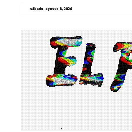
Saltar
sábado, agosto 8, 2026
al
contenido
¯\_(ツ)_/
¯