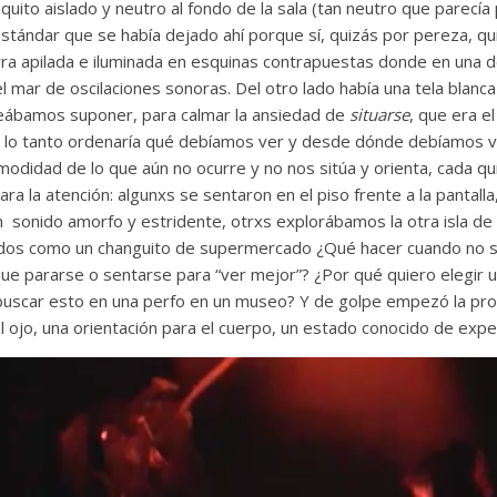
ito aislado y neutro al fondo de la sala (tan neutro que parecía
estándar que se había dejado ahí porque sí, quizás por pereza, q
ra apilada e iluminada en esquinas contrapuestas donde en una de
el mar de oscilaciones sonoras. Del otro lado había una tela blanc
ábamos suponer, para calmar la ansiedad de
situarse
, que era e
 lo tanto ordenaría qué debíamos ver y desde dónde debíamos ve
modidad de lo que aún no ocurre y no nos sitúa y orienta, cada qu
ra la atención: algunxs se sentaron en el piso frente a la pantalla
un sonido amorfo y estridente, otrxs explorábamos la otra isla de
os como un changuito de supermercado ¿Qué hacer cuando no 
ue pararse o sentarse para “ver mejor”? ¿Por qué quiero elegir 
buscar esto en una perfo en un museo? Y de golpe empezó la proy
el ojo, una orientación para el cuerpo, un estado conocido de expe