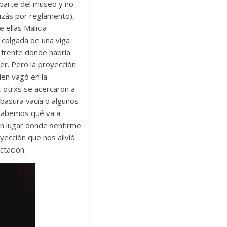
 parte del museo y no
uizás por reglamento),
 ellas Malicia
a colgada de una viga
l frente donde habría
r. Pero la proyección
ien vagó en la
, otrxs se acercaron a
 basura vacía o algunos
sabemos qué va a
un lugar donde sentirme
ección que nos alivió
ctación.