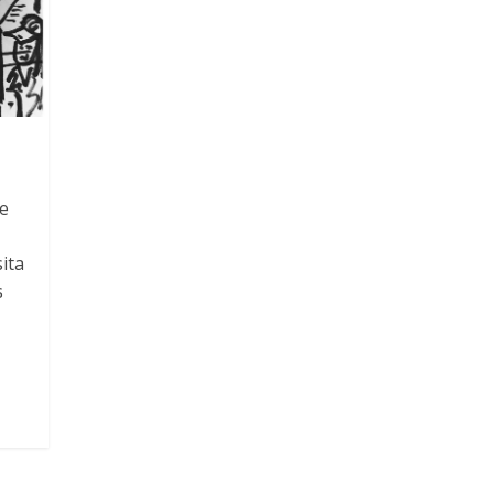
se
sita
s