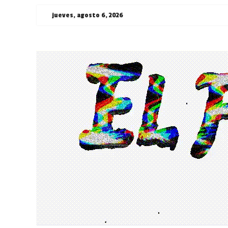
Saltar
jueves, agosto 6, 2026
al
contenido
¯\_(ツ)_/
¯