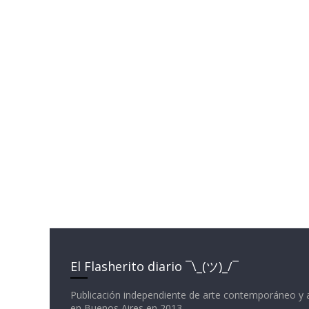
El Flasherito diario ¯\_(ツ)_/¯
Publicación independiente de arte contemporáneo y 
en Buenos Aires en 2013.