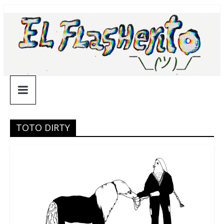
Saltar
¯\_(ツ)_/
al
contenido
¯
TOTO DIRTY