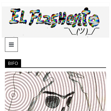
Saltar
¯\_(ツ)_/
al
contenido
¯
BIFO