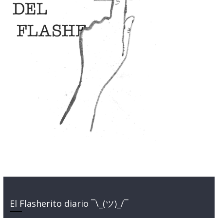
El Flasherito diario ¯\_(ツ)_/¯