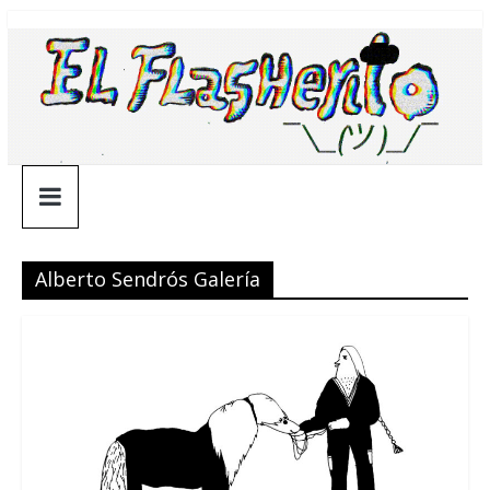
Saltar
¯\_(ツ)_/
al
contenido
¯
Alberto Sendrós Galería