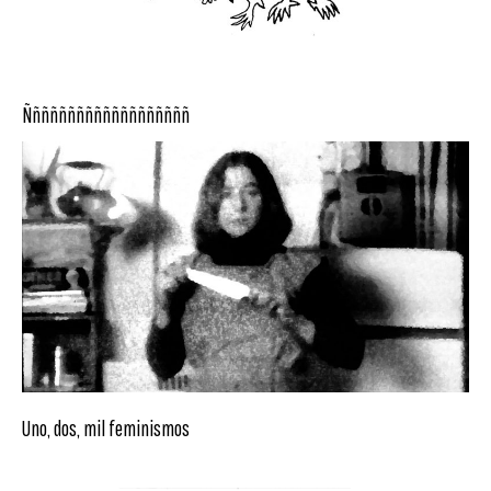
Ñññññññññññññññññññ
Uno, dos, mil feminismos