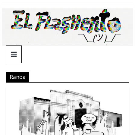
Saltar
¯\_(ツ)_/
al
contenido
¯
Randa