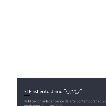
El Flasherito diario ¯\_(ツ)_/¯
Publicación independiente de arte contemporáneo y 
en Buenos Aires en 2013.