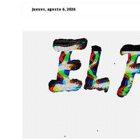
Saltar
jueves, agosto 6, 2026
al
contenido
¯\_(ツ)_/
¯