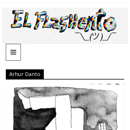
Saltar
¯\_(ツ)_/
al
contenido
¯
Arhur Danto