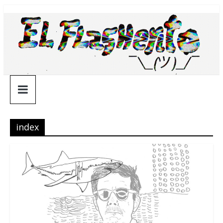
Saltar
¯\_(ツ)_/
al
contenido
¯
index