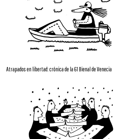
Atrapados en libertad: crónica de la 61 Bienal de Venecia