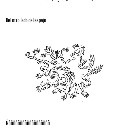
Del otro lado del espejo
Ñññññññññññññññññññ