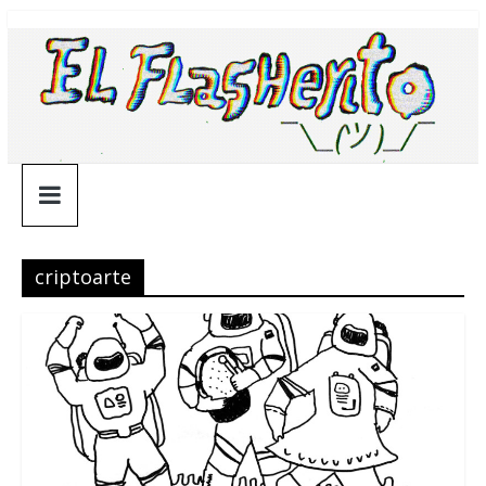
Saltar
¯\_(ツ)_/
al
contenido
¯
criptoarte