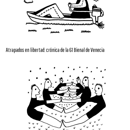
Atrapados en libertad: crónica de la 61 Bienal de Venecia