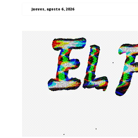
Saltar
jueves, agosto 6, 2026
al
contenido
¯\_(ツ)_/
¯