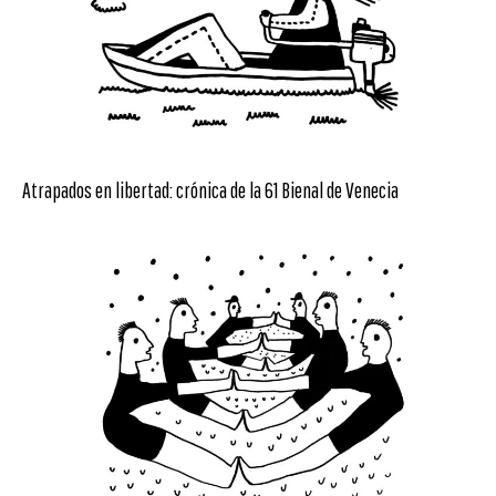
Atrapados en libertad: crónica de la 61 Bienal de Venecia