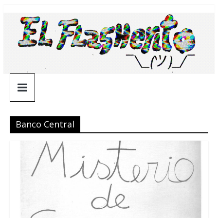
Saltar
¯\_(ツ)_/
al
contenido
¯
Banco Central