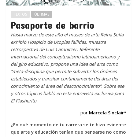
TEXTOS
ÚLTIMAS
Pasaporte de barrio
Hasta marzo de este a
ñ
o el museo de arte Reina Sof
í
a
exhibi
ó
Hospicio de Utop
í
as fallidas, muestra
retrospectiva de Luis Camnitzer. Referente
internacional del conceptualismo latinoamericano y
del giro educativo, propone una idea del arte como
“
meta-disciplina que permite subvertir los
ó
rdenes
establecidos y transitar continuamente del
á
rea del
conocimiento al
á
rea del desconocimiento
”
. Sobre ese
y otros t
ó
picos habl
ó
en esta entrevista exclusiva para
El Flasherito.
po
r
Marcela Sinclair
*
¿En qué momento de tu carrera se te hizo evidente
que arte y educación tenían que pensarse no como