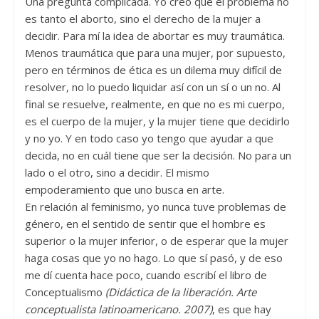
Una pregunta complicada. Yo creo que el problema no
es tanto el aborto, sino el derecho de la mujer a
decidir. Para mí la idea de abortar es muy traumática.
Menos traumática que para una mujer, por supuesto,
pero en términos de ética es un dilema muy difícil de
resolver, no lo puedo liquidar así con un sí o un no. Al
final se resuelve, realmente, en que no es mi cuerpo,
es el cuerpo de la mujer, y la mujer tiene que decidirlo
y no yo. Y en todo caso yo tengo que ayudar a que
decida, no en cuál tiene que ser la decisión. No para un
lado o el otro, sino a decidir. El mismo
empoderamiento que uno busca en arte.
En relación al feminismo, yo nunca tuve problemas de
género, en el sentido de sentir que el hombre es
superior o la mujer inferior, o de esperar que la mujer
haga cosas que yo no hago. Lo que sí pasó, y de eso
me dí cuenta hace poco, cuando escribí el libro de
Conceptualismo
(Did
á
ctica de la liberaci
ó
n. Arte
conceptualista latinoamericano. 2007)
, es que hay