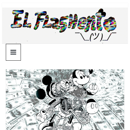
Saltar
¯\_(ツ)_/
al
contenido
¯