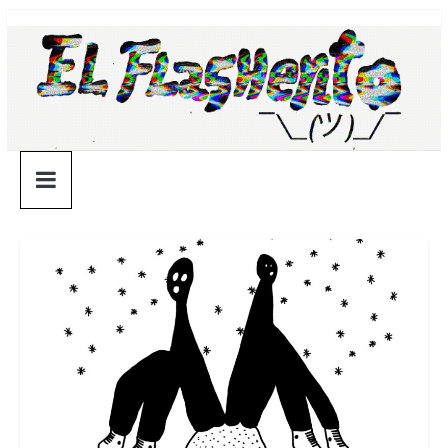
Saltar
¯\_(ツ)_/
al
contenido
¯