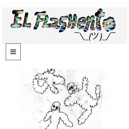
Saltar
¯\_(ツ)_/
al
contenido
¯