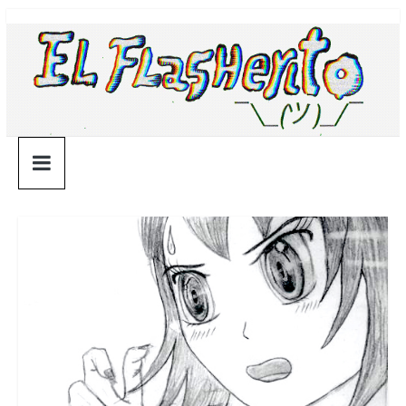
Saltar
¯\_(ツ)_/
al
contenido
¯