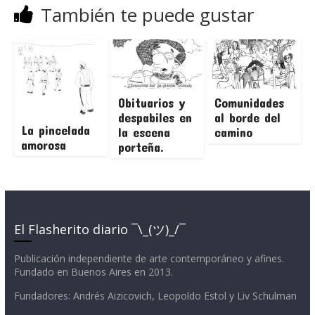
También te puede gustar
Obituarios y
Comunidades
despabiles en
al borde del
La pincelada
la escena
camino
amorosa
porteña.
El Flasherito diario ¯\_(ツ)_/¯
Publicación independiente de arte contemporáneo y afines.
Fundado en Buenos Aires en 2013.
Fundadores: Andrés Aizicovich, Leopoldo Estol y Liv Schulman