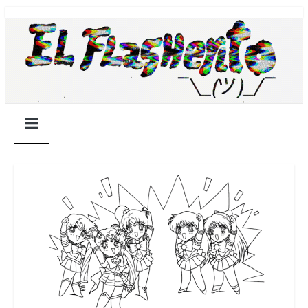
Saltar
¯\_(ツ)_/
al
contenido
¯