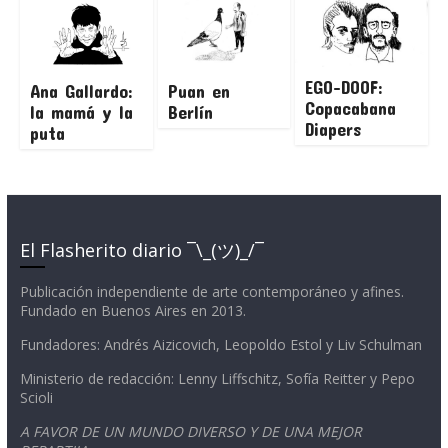
EGO-DOOF:
Ana Gallardo:
Puan en
Copacabana
la mamá y la
Berlín
Diapers
puta
El Flasherito diario ¯\_(ツ)_/¯
Publicación independiente de arte contemporáneo y afines.
Fundado en Buenos Aires en 2013.
Fundadores: Andrés Aizicovich, Leopoldo Estol y Liv Schulman
Ministerio de redacción: Lenny Liffschitz, Sofía Reitter y Pepo
Scioli
A FAVOR DE UN MUNDO DIVERSO Y DE UNA MEJOR