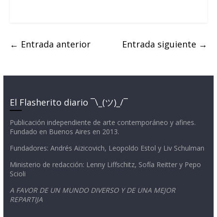
←
Entrada anterior
Entrada siguiente
→
El Flasherito diario ¯\_(ツ)_/¯
Publicación independiente de arte contemporáneo y afines.
Fundado en Buenos Aires en 2013.
Fundadores: Andrés Aizicovich, Leopoldo Estol y Liv Schulman
Ministerio de redacción: Lenny Liffschitz, Sofía Reitter y Pepo
Scioli
A FAVOR DE UN MUNDO DIVERSO Y DE UNA MEJOR
REPARTIJA