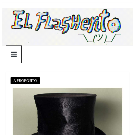
Saltar
¯\_(ツ)_/
al
contenido
¯
A PROPÓSITO