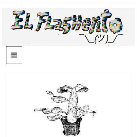
Saltar
¯\_(ツ)_/
al
contenido
¯