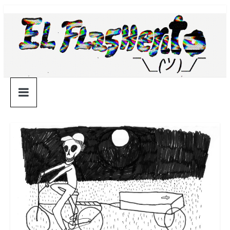
Saltar
¯\_(ツ)_/
al
contenido
¯