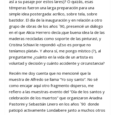
así a su pasaje por estos lares)? O quizás, esas
témperas fueron una larga preparación para una
simple idea postergada: acrílico, sobre tela, sobre
bastidor. El día de la inauguración y en relación a otro
grupo de obras de los años `90, presencié un diálogo
en el que Alicia Herrero decía ¡que buena idea la de las
maderas recicladas como soporte de las pinturas!, y
Cristina Schiavi le repondió «¡Eso es porque no
teníamos plata!». Y ahora sí, me pongo místico (?), al
preguntarme ¿cuánto en la vida de un artista es
voluntad y decisión y cuánto accidente y circunstancia?
Recién me doy cuenta que no mencioné que la
muestra de Alfredo se llama “Yo soy santo”. No sé
como encajar aquí otro fragmento disperso, me
refiero a las muestras-evento del “Día de los santos y
celebración de los muertos” que organizaron Ariadna
Pastorini y Sebastián Linero en los años ´90 donde
paticipó activamente Londaibere junto a muchos otros