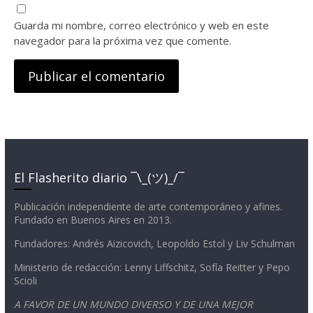
Guarda mi nombre, correo electrónico y web en este
navegador para la próxima vez que comente.
El Flasherito diario ¯\_(ツ)_/¯
Publicación independiente de arte contemporáneo y afines.
Fundado en Buenos Aires en 2013.
Fundadores: Andrés Aizicovich, Leopoldo Estol y Liv Schulman
Ministerio de redacción: Lenny Liffschitz, Sofía Reitter y Pepo
Scioli
A FAVOR DE UN MUNDO DIVERSO Y DE UNA MEJOR