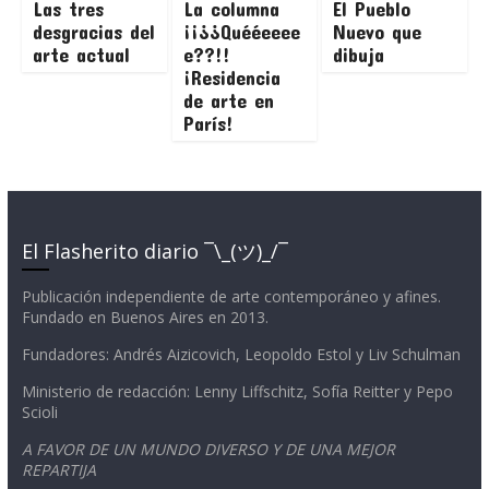
Las tres
La columna
El Pueblo
desgracias del
¡¡¿¿Quééeeee
Nuevo que
arte actual
e??!!
dibuja
¡Residencia
de arte en
París!
El Flasherito diario ¯\_(ツ)_/¯
Publicación independiente de arte contemporáneo y afines.
Fundado en Buenos Aires en 2013.
Fundadores: Andrés Aizicovich, Leopoldo Estol y Liv Schulman
Ministerio de redacción: Lenny Liffschitz, Sofía Reitter y Pepo
Scioli
A FAVOR DE UN MUNDO DIVERSO Y DE UNA MEJOR
REPARTIJA