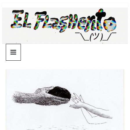
Saltar
¯\_(ツ)_/
al
contenido
¯