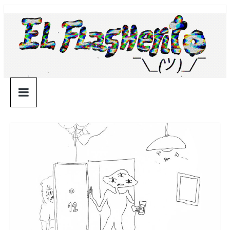
Saltar
¯\_(ツ)_/
al
contenido
¯