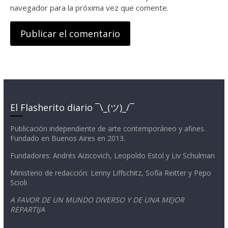
navegador para la próxima vez que comente.
El Flasherito diario ¯\_(ツ)_/¯
Publicación independiente de arte contemporáneo y afines.
Fundado en Buenos Aires en 2013.
Fundadores: Andrés Aizicovich, Leopoldo Estol y Liv Schulman
Ministerio de redacción: Lenny Liffschitz, Sofía Reitter y Pepo
Scioli
A FAVOR DE UN MUNDO DIVERSO Y DE UNA MEJOR
REPARTIJA