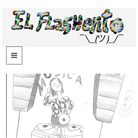
Saltar
¯\_(ツ)_/
al
contenido
¯