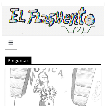
Saltar
¯\_(ツ)_/
al
contenido
¯
Preguntas