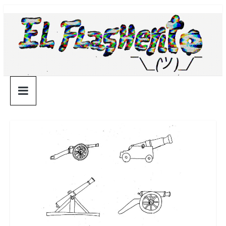
Saltar
¯\_(ツ)_/
al
contenido
¯