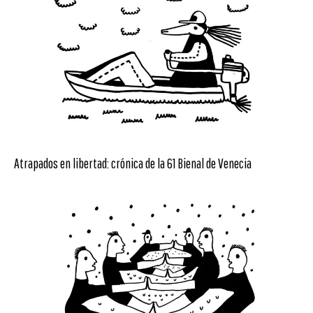
Atrapados en libertad: crónica de la 61 Bienal de Venecia