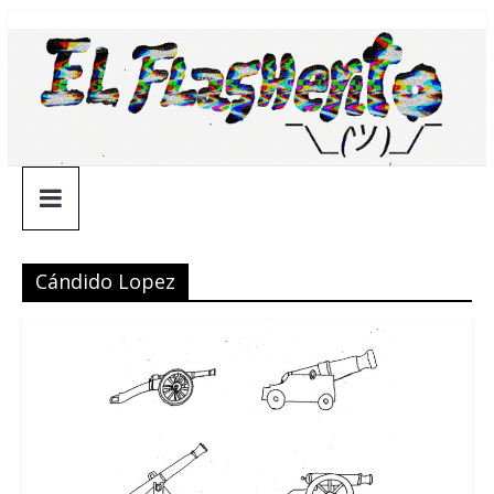
Saltar
¯\_(ツ)_/
al
contenido
¯
Cándido Lopez