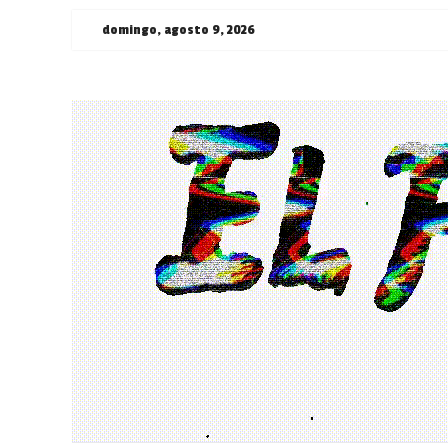
Saltar
domingo, agosto 9, 2026
al
contenido
¯\_(ツ)_/
¯