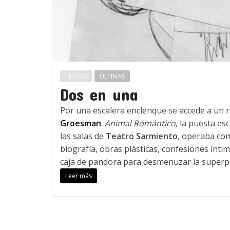
TEXTOS
ÚLTIMAS
Dos en una
Por una escalera enclenque se accede a un 
Groesman
.
Animal Romántico
, la puesta esc
las salas de
Teatro Sarmiento
, operaba com
biografía, obras plásticas, confesiones ínt
caja de pandora para desmenuzar la superpo
Leer más